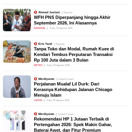
Ahmad Jaelani
Reporter
WFH PNS Diperpanjang hingga Akhir
September 2026, Ini Alasannya
NASIONAL
Rabu, 05 Agustus 2026
Erni Yanti
Reporter
Tanpa Toko dan Modal, Rumah Kuee di
Kendari Tembus Perputaran Transaksi
Rp 100 Juta dalam 3 Bulan
METRO
Rabu, 05 Agustus 2026
Merdiyanto
Content Creator
Perjalanan Mualaf Lil Durk: Dari
Kerasnya Kehidupan Jalanan Chicago
Menuju Islam
CERITA
Rabu, 05 Agustus 2026
Merdiyanto
Content Creator
Rekomendasi HP 1 Jutaan Terbaik di
Pertengahan 2026: Spek Makin Gahar,
Baterai Awet, dan Fitur Premium