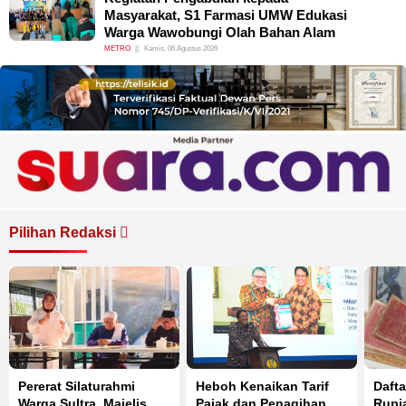
Masyarakat, S1 Farmasi UMW Edukasi
Warga Wawobungi Olah Bahan Alam
METRO
Kamis, 06 Agustus 2026
Pilihan Redaksi
Pererat Silaturahmi
Heboh Kenaikan Tarif
Daft
Warga Sultra, Majelis
Pajak dan Penagihan
Rupi