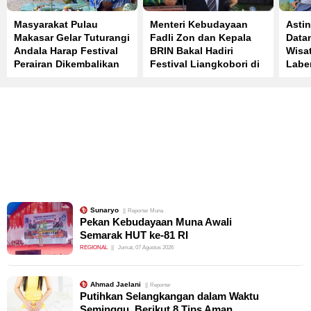
Masyarakat Pulau
Menteri Kebudayaan
Astin
Makasar Gelar Tuturangi
Fadli Zon dan Kepala
Data
Andala Harap Festival
BRIN Bakal Hadiri
Wisat
Perairan Dikembalikan
Festival Liangkobori di
Labe
Muna
Ekon
241 J
Sunaryo
Reporter Muna
Pekan Kebudayaan Muna Awali
Semarak HUT ke-81 RI
REGIONAL
Jumat, 07 Agustus 2026
Ahmad Jaelani
Reporter
Putihkan Selangkangan dalam Waktu
Seminggu, Berikut 8 Tips Aman