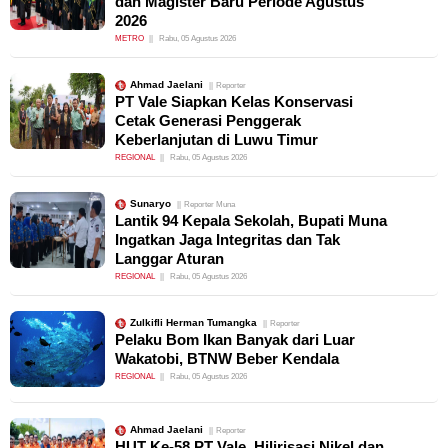
dan Magister Baru Periode Agustus
2026
METRO
Rabu, 05 Agustus 2026
Ahmad Jaelani
Reporter
PT Vale Siapkan Kelas Konservasi
Cetak Generasi Penggerak
Keberlanjutan di Luwu Timur
REGIONAL
Rabu, 05 Agustus 2026
Sunaryo
Reporter Muna
Lantik 94 Kepala Sekolah, Bupati Muna
Ingatkan Jaga Integritas dan Tak
Langgar Aturan
REGIONAL
Rabu, 05 Agustus 2026
Zulkifli Herman Tumangka
Reporter
Pelaku Bom Ikan Banyak dari Luar
Wakatobi, BTNW Beber Kendala
REGIONAL
Rabu, 05 Agustus 2026
Ahmad Jaelani
Reporter
HUT Ke-58 PT Vale, Hilirisasi Nikel dan