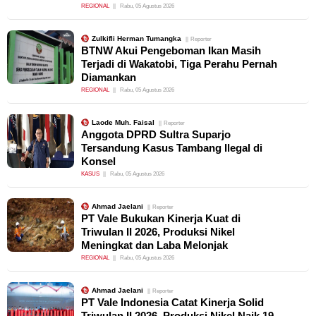
REGIONAL
Rabu, 05 Agustus 2026
Zulkifli Herman Tumangka
Reporter
BTNW Akui Pengeboman Ikan Masih
Terjadi di Wakatobi, Tiga Perahu Pernah
Diamankan
REGIONAL
Rabu, 05 Agustus 2026
Laode Muh. Faisal
Reporter
Anggota DPRD Sultra Suparjo
Tersandung Kasus Tambang Ilegal di
Konsel
KASUS
Rabu, 05 Agustus 2026
Ahmad Jaelani
Reporter
PT Vale Bukukan Kinerja Kuat di
Triwulan II 2026, Produksi Nikel
Meningkat dan Laba Melonjak
REGIONAL
Rabu, 05 Agustus 2026
Ahmad Jaelani
Reporter
PT Vale Indonesia Catat Kinerja Solid
Triwulan II 2026, Produksi Nikel Naik 19