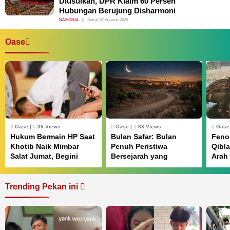
Diusulkan, DPR Klaim 60 Persen
Hubungan Berujung Disharmoni
NASIONAL
Jumat, 07 Agustus 2026
Oase
Oase |
39 Views
Oase |
63 Views
Oase
Hukum Bermain HP Saat
Bulan Safar: Bulan
Feno
Khotib Naik Mimbar
Penuh Peristiwa
Qibl
Salat Jumat, Begini
Bersejarah yang
Arah
Penjelasannya
Mengukir Kemajuan
Matah
Islam
Begi
Trending Pekan ini