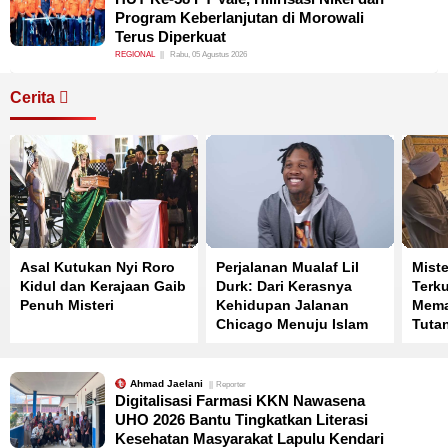
Program Keberlanjutan di Morowali
Terus Diperkuat
REGIONAL
Rabu, 05 Agustus 2026
Cerita
Asal Kutukan Nyi Roro
Perjalanan Mualaf Lil
Miste
Kidul dan Kerajaan Gaib
Durk: Dari Kerasnya
Terk
Penuh Misteri
Kehidupan Jalanan
Mema
Chicago Menuju Islam
Tuta
Simp
Peng
Ahmad Jaelani
Reporter
Digitalisasi Farmasi KKN Nawasena
UHO 2026 Bantu Tingkatkan Literasi
Kesehatan Masyarakat Lapulu Kendari