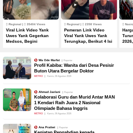
Regional |
35404 Views
Regional |
2358 Views
Nasio
Viral Link Video Yank
Pemeran Link Video
Harg
Uwes Yank Gegerkan
Viral Yank Uwes Yank
Turu
Medsos, Begini
Terungkap, Berikut 4 Isi
2026,
Penjelasan Tren Ramai
Klarifikasinya
Terba
di TikTok
SPB
Wa Ode Marfat
Reporter
Profil Kabiba: Wanita dari Desa Pesisir
Buton Utara Bergelar Doktor
METRO
Kamis, 06 Agustus 2026
Ahmad Jaelani
Reporter
Kolaborasi Guru dan Murid Antar MAN
1 Kendari Raih Juara 2 Nasional
Olimpiade Bahasa Inggris
METRO
Kamis, 06 Agustus 2026
Ana Pratiwi
Reporter
Kegiatan Pengabdian kepada