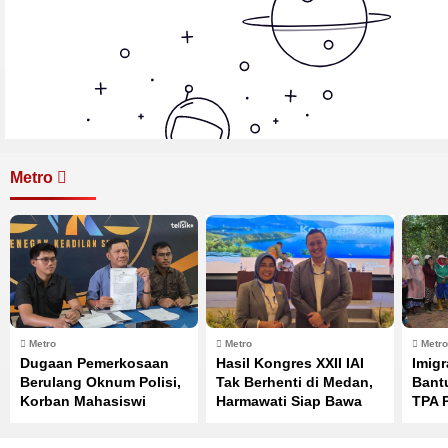
Metro
Metro
Metro
Metro
Dugaan Pemerkosaan
Hasil Kongres XXII IAI
Imigr
Berulang Oknum Polisi,
Tak Berhenti di Medan,
Bant
Korban Mahasiswi
Harmawati Siap Bawa
TPA 
Kesehatan di Kendari
Dampaknya ke Sulawesi
Prog
Pilih Jalur Hukum
Tenggara