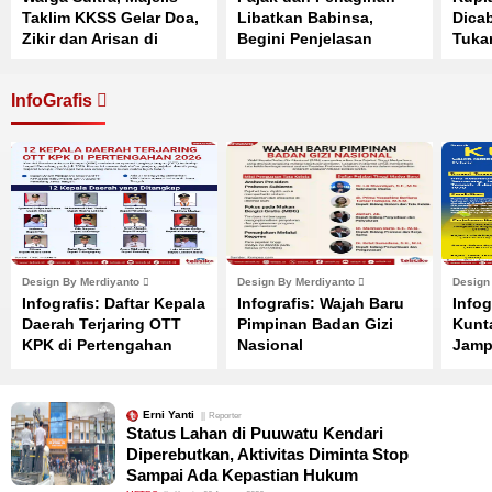
Taklim KKSS Gelar Doa,
Libatkan Babinsa,
Dicab
Zikir dan Arisan di
Begini Penjelasan
Tuka
Kendari
Resmi Purbaya
Bata
InfoGrafis
Design By Merdiyanto
Design By Merdiyanto
Design
Infografis: Daftar Kepala
Infografis: Wajah Baru
Infog
Daerah Terjaring OTT
Pimpinan Badan Gizi
Kunt
KPK di Pertengahan
Nasional
Jamp
2026
Febr
Erni Yanti
Reporter
Status Lahan di Puuwatu Kendari
Diperebutkan, Aktivitas Diminta Stop
Sampai Ada Kepastian Hukum