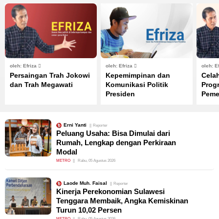
oleh: Efriza
oleh: Efriza
oleh: E
Persaingan Trah Jokowi
Kepemimpinan dan
Cela
dan Trah Megawati
Komunikasi Politik
Progr
Presiden
Peme
Erni Yanti
Reporter
Peluang Usaha: Bisa Dimulai dari
Rumah, Lengkap dengan Perkiraan
Modal
METRO
Rabu, 05 Agustus 2026
Laode Muh. Faisal
Reporter
Kinerja Perekonomian Sulawesi
Tenggara Membaik, Angka Kemiskinan
Turun 10,02 Persen
METRO
Rabu, 05 Agustus 2026