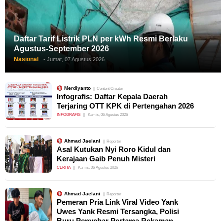
Daftar Tarif Listrik PLN per kWh Resmi Berlaku
Agustus-September 2026
Nasional
- Jumat, 07 Agustus 2026
Merdiyanto
Content Creator
Infografis: Daftar Kepala Daerah
Terjaring OTT KPK di Pertengahan 2026
INFOGRAFIS
Kamis, 06 Agustus 2026
Ahmad Jaelani
Reporter
Asal Kutukan Nyi Roro Kidul dan
Kerajaan Gaib Penuh Misteri
CERITA
Kamis, 06 Agustus 2026
Ahmad Jaelani
Reporter
Pemeran Pria Link Viral Video Yank
Uwes Yank Resmi Tersangka, Polisi
Buru Penyebar Pertama Rekaman