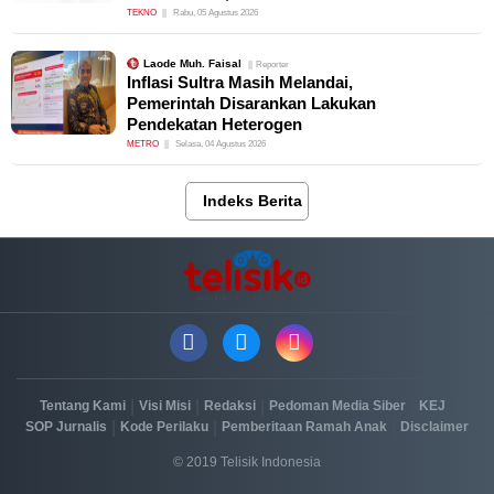
TEKNO
Rabu, 05 Agustus 2026
Laode Muh. Faisal
Reporter
Inflasi Sultra Masih Melandai,
Pemerintah Disarankan Lakukan
Pendekatan Heterogen
METRO
Selasa, 04 Agustus 2026
Indeks Berita
|
|
|
|
|
Tentang Kami
Visi Misi
Redaksi
Pedoman Media Siber
KEJ
|
|
|
SOP Jurnalis
Kode Perilaku
Pemberitaan Ramah Anak
Disclaimer
© 2019 Telisik Indonesia