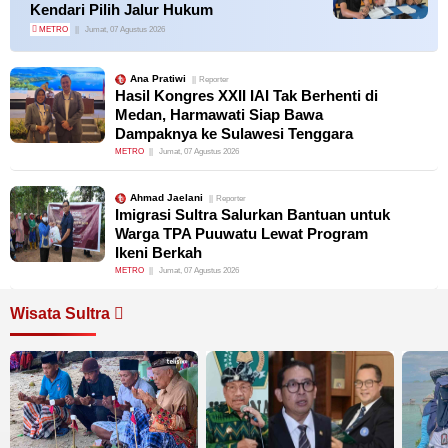
Kendari Pilih Jalur Hukum
METRO
Jumat, 07 Agustus 2026
Ana Pratiwi
Reporter
Hasil Kongres XXII IAI Tak Berhenti di
Medan, Harmawati Siap Bawa
Dampaknya ke Sulawesi Tenggara
METRO
Jumat, 07 Agustus 2026
Ahmad Jaelani
Reporter
Imigrasi Sultra Salurkan Bantuan untuk
Warga TPA Puuwatu Lewat Program
Ikeni Berkah
METRO
Jumat, 07 Agustus 2026
Wisata Sultra