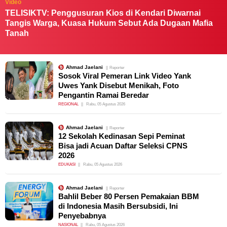
Video
TELISIKTV: Penggusuran Kios di Kendari Diwarnai
Tangis Warga, Kuasa Hukum Sebut Ada Dugaan Mafia
Tanah
Ahmad Jaelani
Reporter
Sosok Viral Pemeran Link Video Yank
Uwes Yank Disebut Menikah, Foto
Pengantin Ramai Beredar
REGIONAL
Rabu, 05 Agustus 2026
Ahmad Jaelani
Reporter
12 Sekolah Kedinasan Sepi Peminat
Bisa jadi Acuan Daftar Seleksi CPNS
2026
EDUKASI
Rabu, 05 Agustus 2026
Ahmad Jaelani
Reporter
Bahlil Beber 80 Persen Pemakaian BBM
di Indonesia Masih Bersubsidi, Ini
Penyebabnya
NASIONAL
Rabu, 05 Agustus 2026