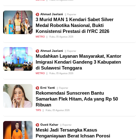
Ahmad Jaelani
Reporter
3 Murid MAN 1 Kendari Sabet Silver
Medal Robotika Nasional, Bukti
Konsistensi Prestasi di IYRC 2026
METRO
Rabu, 05 Agustus 2026
Ahmad Jaelani
Reporter
Mudahkan Layanan Masyarakat, Kantor
Imigrasi Kendari Gandeng 3 Kabupaten
di Sulawesi Tenggara
METRO
Rabu, 05 Agustus 2026
Erni Yanti
Reporter
Rekomendasi Sunscreen Bantu
Samarkan Flek Hitam, Ada yang Rp 50
Ribuan
TIPS
Rabu, 05 Agustus 2026
Gusti Kahar
Reporter
Meski Jadi Tersangka Kasus
Penganiayaan Berat Ichsan Porosi