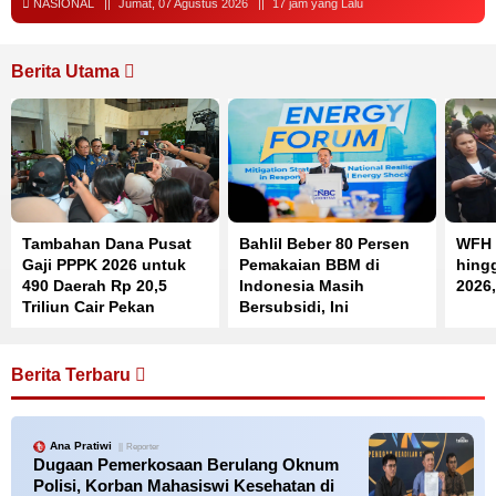
NASIONAL
Jumat, 07 Agustus 2026
17 jam yang Lalu
Berita Utama
Tambahan Dana Pusat
Bahlil Beber 80 Persen
WFH 
Gaji PPPK 2026 untuk
Pemakaian BBM di
hing
490 Daerah Rp 20,5
Indonesia Masih
2026,
Triliun Cair Pekan
Bersubsidi, Ini
Depan
Penyebabnya
Berita Terbaru
Ana Pratiwi
Reporter
Dugaan Pemerkosaan Berulang Oknum
Polisi, Korban Mahasiswi Kesehatan di